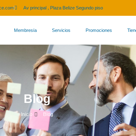
ice.com
Av principal , Plaza Belize Segundo piso
Membresía
Servicios
Promociones
Tie
Blog
Inicio
Blog