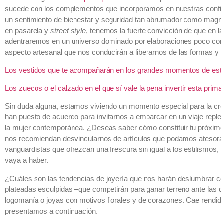
sucede con los complementos que incorporamos en nuestras config
un sentimiento de bienestar y seguridad tan abrumador como magnét
en pasarela y
street style
, tenemos la fuerte convicción de que en
adentraremos en un universo dominado por elaboraciones poco co
aspecto artesanal que nos conducirán a liberarnos de las formas y 
Los vestidos que te acompañarán en los grandes momentos de es
Los zuecos o el calzado en el que sí vale la pena invertir esta pri
Sin duda alguna, estamos viviendo un momento especial para la cr
han puesto de acuerdo para invitarnos a embarcar en un viaje rep
la mujer contemporánea. ¿Deseas saber cómo constituir tu próximo
nos recomiendan desvincularnos de artículos que podamos atesorar
vanguardistas que ofrezcan una frescura sin igual a los estilismos
vaya a haber.
¿Cuáles son las tendencias de joyería que nos harán deslumbrar 
plateadas esculpidas –que competirán para ganar terreno ante las 
logomanía o joyas con motivos florales y de corazones. Cae rendid
presentamos a continuación.