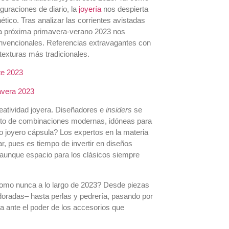
uraciones de diario, la
joyería
nos despierta
ico. Tras analizar las corrientes avistadas
 la próxima primavera-verano 2023 nos
nvencionales. Referencias extravagantes con
texturas más tradicionales.
te 2023
mavera 2023
eatividad joyera. Diseñadores e
insiders
se
leto de combinaciones modernas, idóneas para
 joyero cápsula? Los expertos en la materia
, pues es tiempo de invertir en diseños
, aunque espacio para los clásicos siempre
como nunca a lo largo de 2023? Desde piezas
doradas– hasta perlas y pedrería, pasando por
a ante el poder de los accesorios que