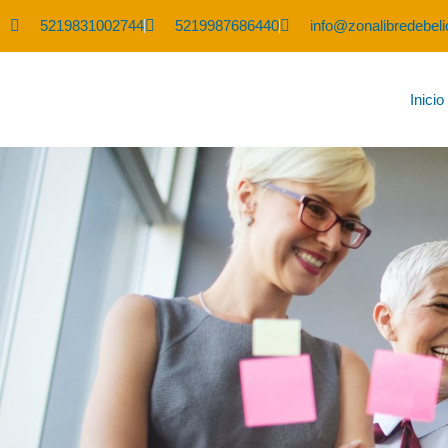
5219831002744
5219987686440
info@zonalibredebel
Inicio